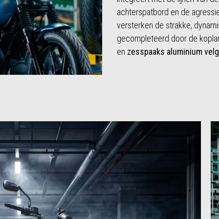
achterspatbord en de agressie
versterken de strakke, dynami
gecompleteerd door de kopla
en
zesspaaks aluminium vel