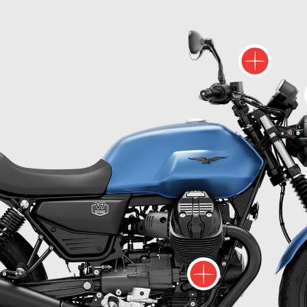
Me
Meer i
r informatie over