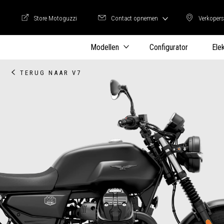
Store Motoguzzi
Contact opnemen
Verkopers
Store Motoguzzi
Verkop
Modellen
Configurator
Ele
TERUG NAAR V7