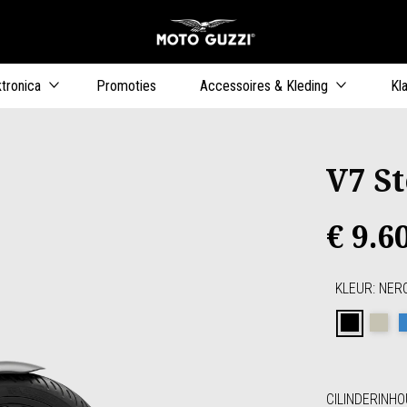
Ga naar de h
ers
ktronica
Promoties
Accessoires & Kleding
Kl
V7 S
€ 9.6
KLEUR
:
NER
Nero R
Sa
CILINDERINH