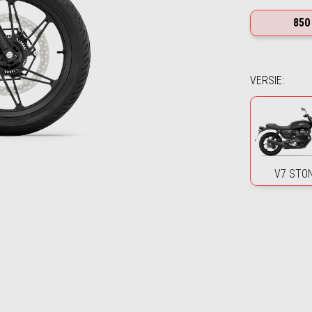
850
VERSIE
:
V7 STO