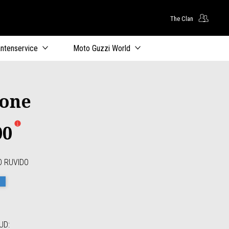
The Clan
oofdcontent
antenservice
Moto Guzzi World
tone
00
O RUVIDO
uvido
bbia Camo
Blu Profondo
OUD
: