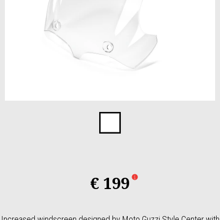
Item
1
of
1
€ 199
Increased windscreen designed by Moto Guzzi Style Center with