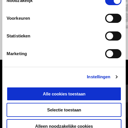
Noodzakelijk
Vorige
D
Voorkeuren
Rosso Monza
Verde Legnano
Statistieken
V85 Strada
€ 12.600
Marketing
BEKIJK ALLES
Instellingen
Item
1
of
Alle cookies toestaan
6
Selectie toestaan
Alleen noodzakelijke cookies