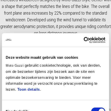
a shape that perfectly matches the lines of the bike. The overall
front plane area increases by 22% compared to the standard
windscreen. Developed using the wind tunnel to validate its
greater aerodynamic protection, it provides unique riding comfort
on long distance journeys
Deze website maakt gebruik van cookies
gebruikt cookietechnologie, ook van derden,
Moto Guzzi
om de bezoeker tijdens zijn bezoek aan de site een
optimale bezoekerservaring te bieden. Voor meer
informatie word je verzocht onze privacyverklaring te
lezen.
Toon details
.
Item
1
of
2
Toestemmingsselectie