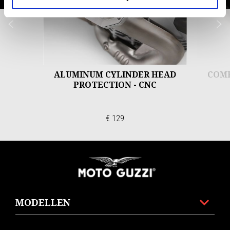
Vorige
D
ALUMINUM CYLINDER HEAD
COMF
PROTECTION - CNC
€ 129
Voettekst
MODELLEN