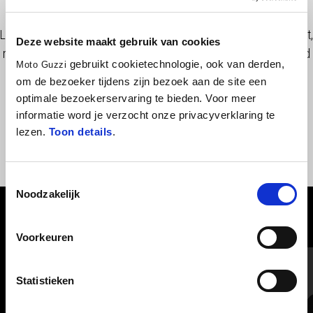
Touring sized windshield with shockproof and scratch resistant
Lexan sheet, stable and aerodynamic for a perfect riding comfort,
Deze website maakt gebruik van cookies
maintaining the transparency and gloss characteristics unaltered
gebruikt cookietechnologie, ook van derden,
Moto Guzzi
over time.
om de bezoeker tijdens zijn bezoek aan de site een
optimale bezoekerservaring te bieden. Voor meer
informatie word je verzocht onze privacyverklaring te
lezen.
Toon details
.
Toestemmingsselectie
Noodzakelijk
BEKIJK ALLES
Voorkeuren
Item
1
of
6
Statistieken