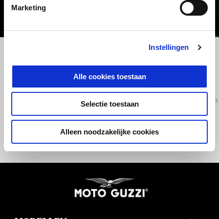
Marketing
Instellingen
Vorige
D
Alle cookies toestaan
COMPL. REAR RACK MOTO
Hea
Selectie toestaan
GUZZI V100
Alleen noodzakelijke cookies
€ 399
Voettekst