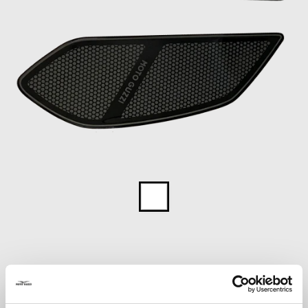
Item
1
of
1
€ 49