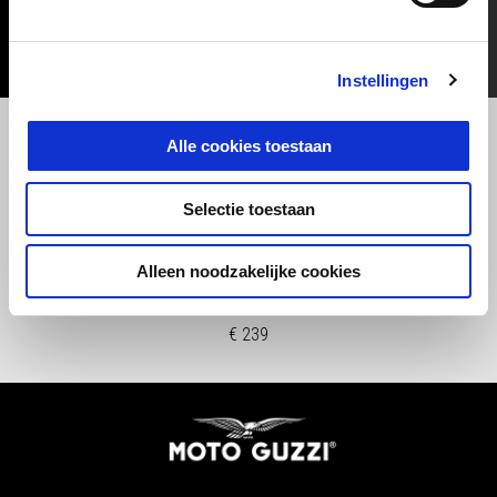
Instellingen
Vorige
D
Alle cookies toestaan
Selectie toestaan
CENTRAL STAND
Alleen noodzakelijke cookies
€ 239
Voettekst