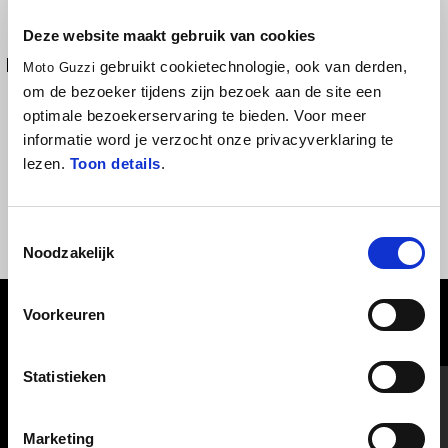
Side thank protections made of polish polyurethane resin they
Deze website maakt gebruik van cookies
protect the sides parts of the thank from abrasions and rubbing.
gebruikt cookietechnologie, ook van derden,
Moto Guzzi
Due to the design and the material it reduces the potential SLIP
om de bezoeker tijdens zijn bezoek aan de site een
of the rider.
optimale bezoekerservaring te bieden. Voor meer
informatie word je verzocht onze privacyverklaring te
lezen.
Toon details
.
Toestemmingsselectie
Noodzakelijk
Voorkeuren
BEKIJK ALLES
Item
Statistieken
1
of
6
Marketing