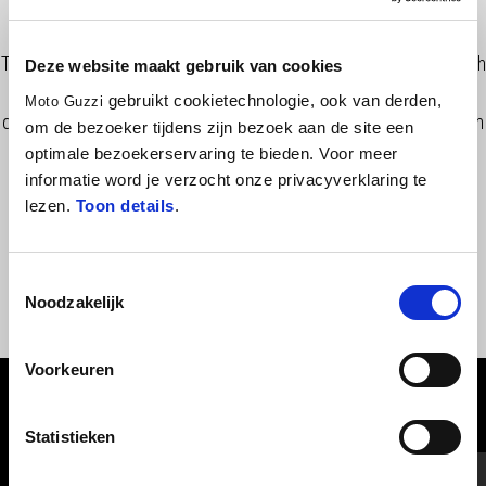
These quick release side bags are made of made of cordura with
Deze website maakt gebruik van cookies
leather inserts, are weather resistant and are equipped with a
gebruikt cookietechnologie, ook van derden,
Moto Guzzi
quick release and safe locking system, useful on everything from
om de bezoeker tijdens zijn bezoek aan de site een
daily trips to long trips. Comes with carrying strap. Installation
optimale bezoekerservaring te bieden. Voor meer
requires fast Click mounting supports.
informatie word je verzocht onze privacyverklaring te
lezen.
Toon details
.
Toestemmingsselectie
Noodzakelijk
Voorkeuren
BEKIJK ALLES
Statistieken
Item
1
of