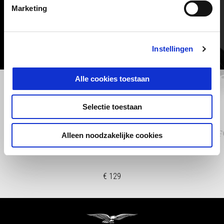
6
Marketing
Instellingen
Alle cookies toestaan
Vorige
D
Selectie toestaan
Aluminum rear rack
COMF
Alleen noodzakelijke cookies
€ 129
Voettekst