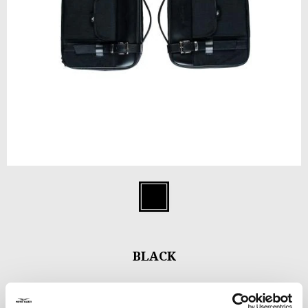
Item
1
Black
of
1
BLACK
€ 699