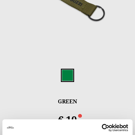
Item
1
Green
of
2
GREEN
€ 10