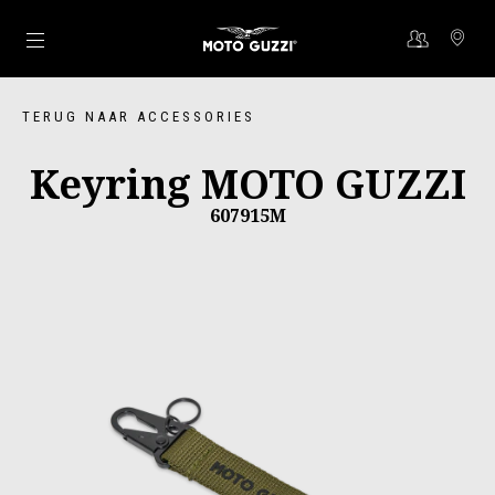
Ga naar de hoofdcontent
TERUG NAAR ACCESSORIES
Keyring MOTO GUZZI
607915M
Vorige
De