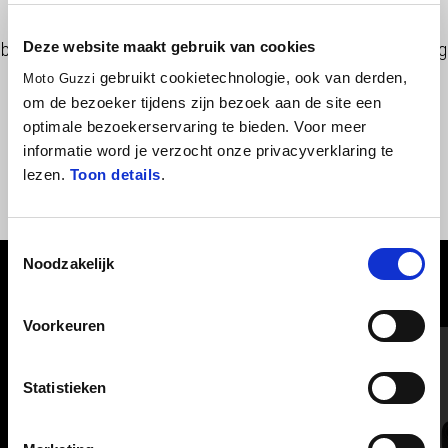
Keychain in polyester webbing, 2mm thick, in military green with
Deze website maakt gebruik van cookies
black debossed Moto Guzzi with matt finishing. Hook and flat ring
(diameter 35mm) in black metal. Dimensions: 2,5cmx25cm
gebruikt cookietechnologie, ook van derden,
Moto Guzzi
om de bezoeker tijdens zijn bezoek aan de site een
optimale bezoekerservaring te bieden. Voor meer
informatie word je verzocht onze privacyverklaring te
lezen.
Toon details
.
Toestemmingsselectie
Noodzakelijk
BEKIJK ALLES
Voorkeuren
Item
1
of
2
Statistieken