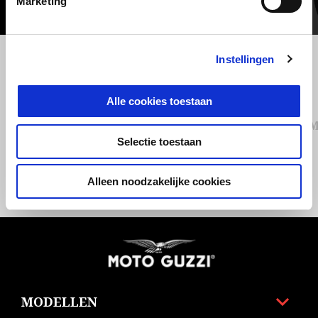
Marketing
Vorige
D
Instellingen
Alle cookies toestaan
MG ALUMINIUM MUG
M
Selectie toestaan
Alleen noodzakelijke cookies
€ 29
Voettekst
MODELLEN