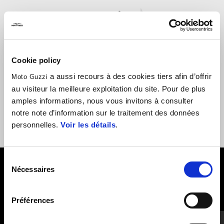
Item
1
of
1
Cookie policy
a aussi recours à des cookies tiers afin d’offrir
Moto Guzzi
au visiteur la meilleure exploitation du site. Pour de plus
amples informations, nous vous invitons à consulter
Duecento Tributo
notre note d’information sur le traitement des données
Stelvio Duecento Tributo
personnelles.
Voir les détails
.
€ 18.900
Accessoires
Sélection
Nécessaires
du
VOIR TOUS
consentement
Préférences
Item
1
of