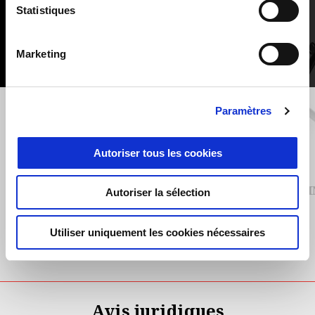
6
Statistiques
Marketing
Paramètres
Précédent
S
Autoriser tous les cookies
CENTRAL STAND
ENGI
Autoriser la sélection
Utiliser uniquement les cookies nécessaires
€ 199
Avis juridiques