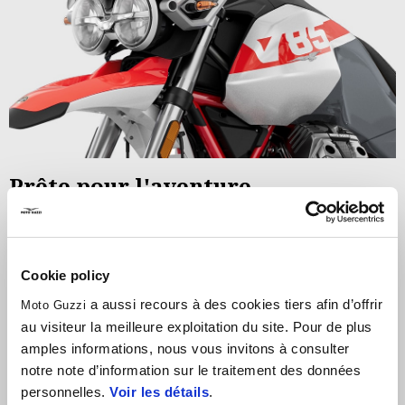
Prête pour l'aventure
Le
bicylindre E5+ en V transversal à 90°
,
refroidi par air
,
avec soupapes d'admission en titane et calage variable,
assure une réponse rapide quelle que soit la vitesse.
Cookie policy
L'ensemble électronique exploite au mieux la plate-forme
a aussi recours à des cookies tiers afin d’offrir
Moto Guzzi
inertielle à 6 axes avec l'ABS en virage, l'antipatinage et quatre
au visiteur la meilleure exploitation du site. Pour de plus
modes de conduite conçus pour tirer le meilleur parti de
amples informations, nous vous invitons à consulter
notre note d’information sur le traitement des données
toutes les conditions. Vous avez le choix entre Road, Sport,
personnelles.
Voir les détails
.
Rain et l'indispensable Off-road qui vous permet d'ajuster