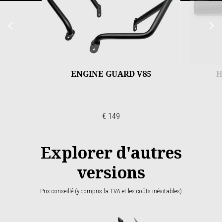
Précédent
S
ENGINE GUARD V85
H
€ 149
Explorer d'autres
versions
Prix conseillé (y compris la TVA et les coûts inévitables)
Item
1
of