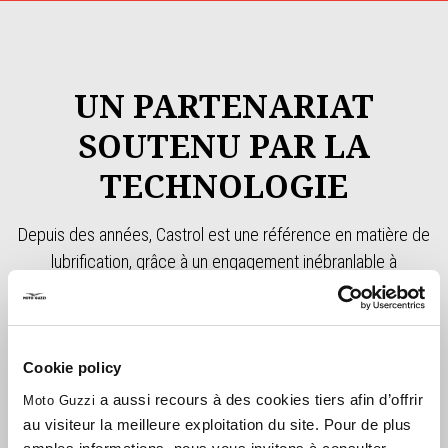
UN PARTENARIAT
SOUTENU PAR LA
TECHNOLOGIE
Depuis des années, Castrol est une référence en matière de
lubrification, grâce à un engagement inébranlable à
comprendre les besoins de ceux qui vivent leur passion pour
les deux roues. Cette approche a conduit au développement
naturel de technologies lubrifiantes avancées, conçues pour
Cookie policy
offrir des performances supérieures sur la route.
En particulier, Castrol s'est engagé à fournir une performance
a aussi recours à des cookies tiers afin d’offrir
Moto Guzzi
et une expérience sur mesure pour les clients Moto Guzzi,
au visiteur la meilleure exploitation du site. Pour de plus