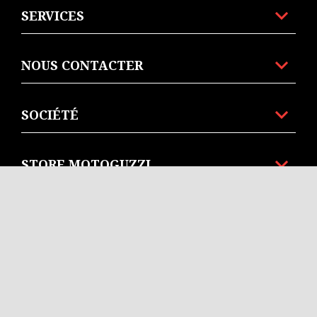
SERVICES
NOUS CONTACTER
SOCIÉTÉ
STORE MOTOGUZZI
Facebook
Twitter
You Tube
Instagram
FR
NL
SÉLECTIONNEZ VOTRE SITE WEB NATIONAL
© Piaggio & C spa - Tutti i diritti riservati - P. IVA
01551260506