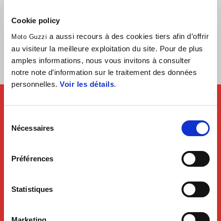
ANDALOUSIE DÉCEMBRE 5 – 13
DÉCEMBRE
Cookie policy
a aussi recours à des cookies tiers afin d’offrir
Moto Guzzi
ALGÉRIE 27 DÉCEMBRE – 10 JANVIER 2027
au visiteur la meilleure exploitation du site. Pour de plus
– NEW
amples informations, nous vous invitons à consulter
notre note d’information sur le traitement des données
personnelles.
Voir les détails
.
Sélection
Nécessaires
du
consentement
Préférences
Statistiques
Marketing