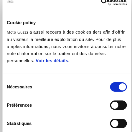
Cookie policy
a aussi recours à des cookies tiers afin d’offrir
Moto Guzzi
au visiteur la meilleure exploitation du site. Pour de plus
amples informations, nous vous invitons à consulter notre
note d’information sur le traitement des données
personnelles.
Voir les détails
.
Valable jusqu'au
31 août 2026
V100 Mandello avec 2 ans de garantie supplémentaire et
Sélection
€1.000 de remise à l'achat d'un véhicule d'occasion ou
d'accessoires
Nécessaires
du
consentement
Préférences
Statistiques