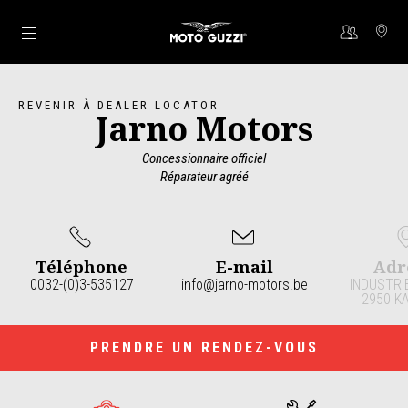
Aller au contenu principal
REVENIR À DEALER LOCATOR
Jarno Motors
Concessionnaire officiel
Réparateur agréé
Téléphone
E-mail
Adr
0032-(0)3-535127
info@jarno-motors.be
INDUSTRI
2950 K
Item
1
of
4
PRENDRE UN RENDEZ-VOUS