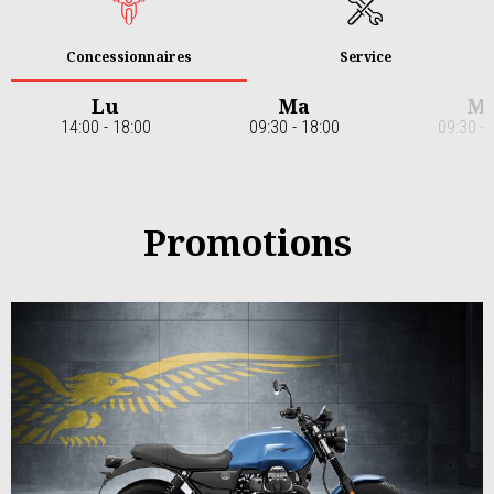
Concessionnaires
Service
Lu
Ma
M
14:00 - 18:00
09:30 - 18:00
09:30 - 
Item
1
of
7
Promotions