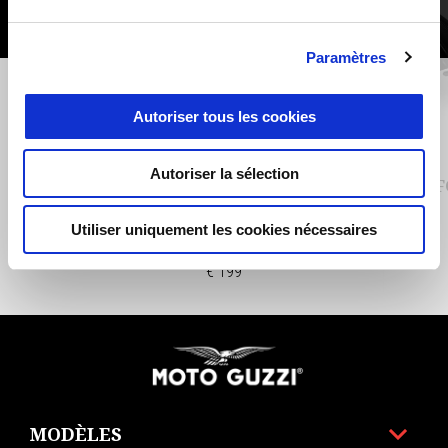
Paramètres
Précédent
S
Autoriser tous les cookies
Autoriser la sélection
CENTRE STAND V100
COMF
Utiliser uniquement les cookies nécessaires
€ 199
Bas de page
MODÈLES