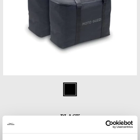
Item
1
Black
of
1
BLACK
€ 99