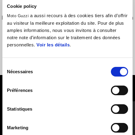
Cookie policy
a aussi recours à des cookies tiers afin d’offrir
Moto Guzzi
Black polyester 600D bags with Moto Guzzi logo, equipped with
au visiteur la meilleure exploitation du site. Pour de plus
practical handles to be easily stored in the side cases.
amples informations, nous vous invitons à consulter
notre note d’information sur le traitement des données
personnelles.
Voir les détails
.
Sélection
Nécessaires
du
consentement
VOIR TOUS
Préférences
Item
1
Statistiques
of
6
Marketing