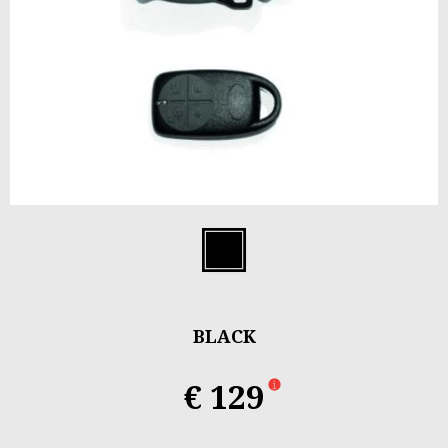
Item
1
Black
of
1
BLACK
€ 129