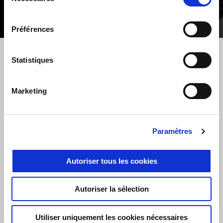
du
consentement
Préférences
Précédent
S
Statistiques
Marketing
ADDITIONAL BRAKETS FOR V7
STONE'S PANIER RAILS
Paramètres
€ 59
Autoriser tous les cookies
Autoriser la sélection
Item
1
Utiliser uniquement les cookies nécessaires
of
10