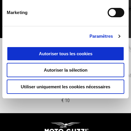
Marketing
Paramètres
Précédent
S
Autoriser tous les cookies
Autoriser la sélection
Keyring MOTO GUZZI
M
Utiliser uniquement les cookies nécessaires
€ 10
Bas de page