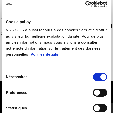
High-quality polyester military inspired belt with a durable metal
closure. The extended rod allows you to wear the knotted belt
for a contemporary styling. The black buckle with metal tip adds
Cookie policy
a modern and robust touch. The MOTO GUZZI logo, emphasized
a aussi recours à des cookies tiers afin d’offrir
Moto Guzzi
by the debossed craftsmanship, introduces a distinctive element
au visiteur la meilleure exploitation du site. Pour de plus
to this versatile accessory.
amples informations, nous vous invitons à consulter
notre note d’information sur le traitement des données
personnelles.
Voir les détails
.
Sélection
Nécessaires
du
consentement
Préférences
VOIR TOUS
Item
1
Statistiques
of
2