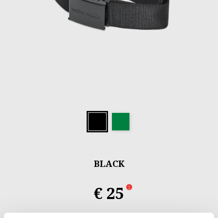
Item
1
Black
Green
of
1
BLACK
€ 25