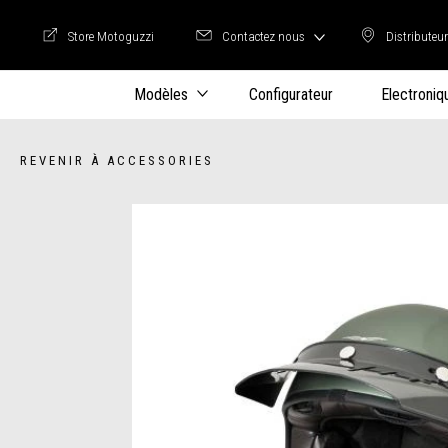
Store Motoguzzi
Contactez nous
Distributeu
Store Motoguzzi
Distrib
Modèles
Configurateur
Electroniq
REVENIR À ACCESSORIES