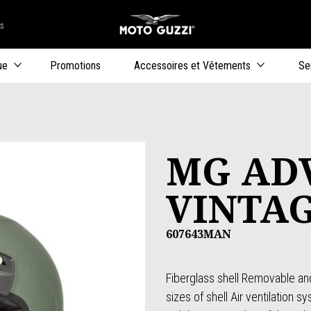
rs
Aller au co
uteurs
ue
Promotions
Accessoires et Vêtements
Se
MG AD
VINTA
607643MAN
Fiberglass shell Removable an
sizes of shell Air ventilation 