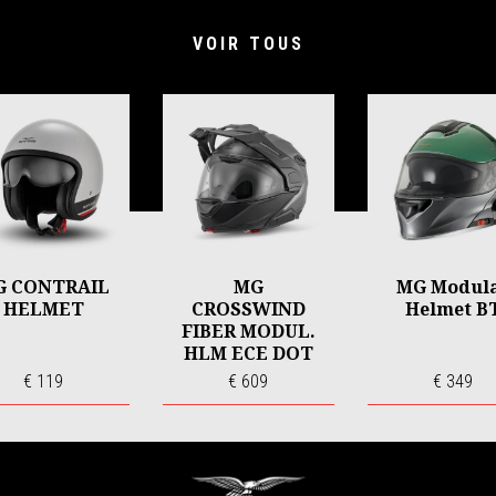
VOIR TOUS
G CONTRAIL
MG
MG Modul
HELMET
CROSSWIND
Helmet B
FIBER MODUL.
HLM ECE DOT
€ 119
€ 609
€ 349