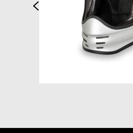
Précédent
Item
1
of
2