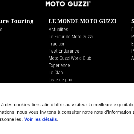
ure Touring
LE MONDE MOTO GUZZI
es
Actualités
E
Le Futur de Moto Guzzi
P
Tradition
E
Fast Endurance
P
Moto Guzzi World Club
A
Experience
Le Clan
Liste de prix
STORE 
à des cookies tiers afin d’offrir au visiteur la meilleure exploitati
E-commerc
ations, nous vous invitons à consulter notre note d’information s
rsonnelles.
Voir les détails
.
Guzzi