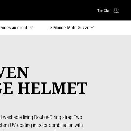
The Clan
ntenu principal
rvices au client
Le Monde Moto Guzzi
VEN
GE HELMET
d washable lining Double-D ring strap Two
system UV coating in color combination with