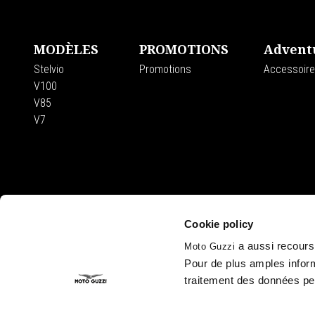
MODÈLES
PROMOTIONS
Advent
Stelvio
Promotions
Accessoir
V100
V85
V7
Cookie policy
SOCIÉTÉ
a aussi recours 
Moto Guzzi
Wide Magazine
Pour de plus amples inform
Piaggio Group
traitement des données pe
Le Musée Moto 