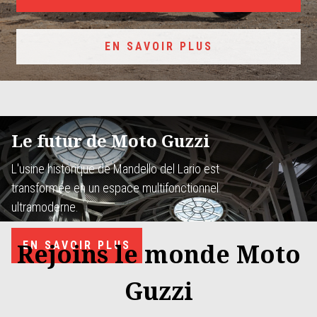
EN SAVOIR PLUS
Le futur de Moto Guzzi
L'usine historique de Mandello del Lario est
transformée en un espace multifonctionnel
ultramoderne.
Rejoins le monde Moto
EN SAVOIR PLUS
Guzzi