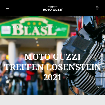
zurück zum Hauptinhalt
ZURÜCK MOTO GUZZI WORLD
MOTO GUZZI
TREFFEN LOSENSTEIN
2021