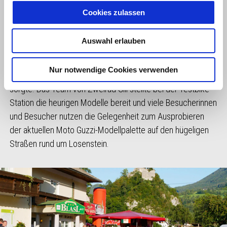
Cookies zulassen
Auswahl erlauben
Nur notwendige Cookies verwenden
Zu Gast waren Moto Guzzi-Fans aus Österreich,
Deutschland, der Schweiz, Frankreich, Tschechien, Ungarn,
Polen und Italien. Insgesamt fünf gemeinsame geführte
Ausfahrten verliefen allesamt unfallfrei und für das leibliche
Wohl sorgte das Team vom Gasthaus Blasl in bewährter
Manier, das auch für die musikalische Abend Untermalung