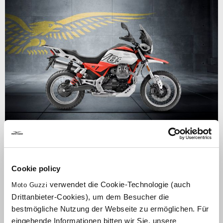
gültig bis
31 August 2026
Cookie policy
Moto Guzzi V85 TT Jubiläumspreis
verwendet die Cookie-Technologie (auch
Moto Guzzi
Drittanbieter-Cookies), um dem Besucher die
bestmögliche Nutzung der Webseite zu ermöglichen. Für
eingehende Informationen bitten wir Sie, unsere