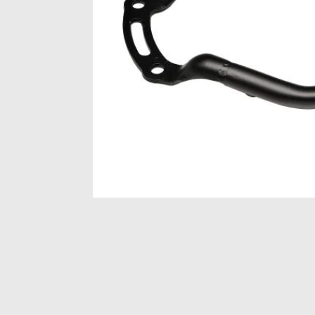
Item
1
of
1