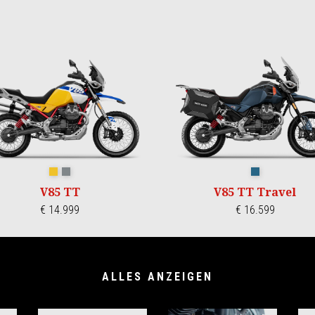
GIALLO WADI
GRIGIO YANAR DAG
Blu Zefiro
V85 TT
V85 TT Travel
€ 14.999
€ 16.599
ALLES ANZEIGEN