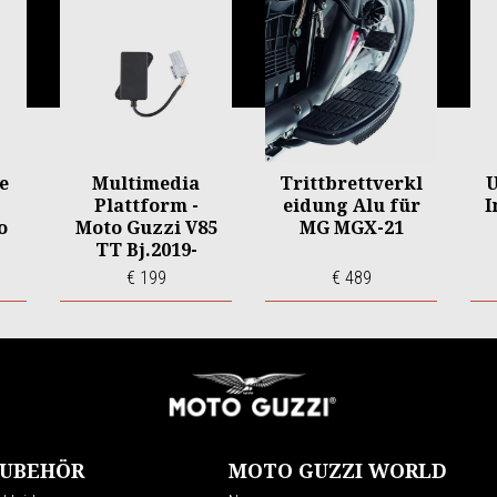
e
Multimedia
Trittbrettverkl
U
Plattform -
eidung Alu für
I
o
Moto Guzzi V85
MG MGX-21
TT Bj.2019-
€ 199
€ 489
UBEHÖR
MOTO GUZZI WORLD