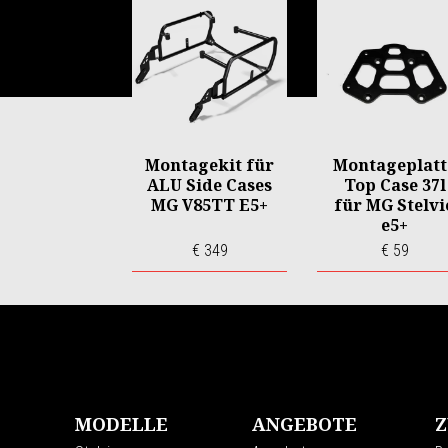
1
of
6
Montagekit für
Montageplatt
ALU Side Cases
Top Case 37l
MG V85TT E5+
für MG Stelvi
e5+
€ 349
€ 59
Fußnote
MODELLE
ANGEBOTE
Z