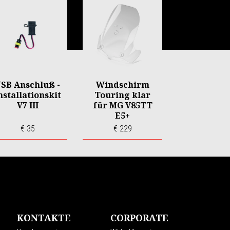
SB Anschluß -
Windschirm
nstallationskit
Touring klar
V7 III
für MG V85TT
E5+
€ 35
€ 229
KONTAKTE
CORPORATE