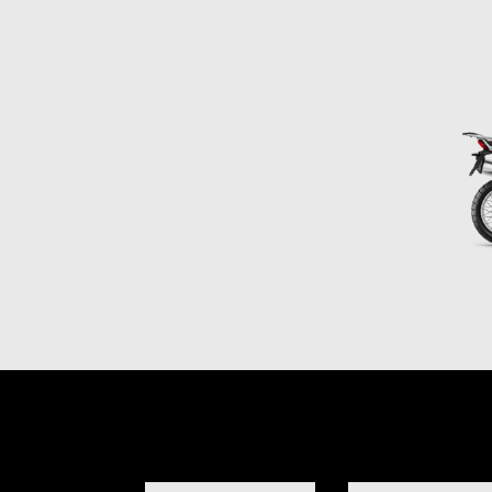
Item
1
of
2
Item