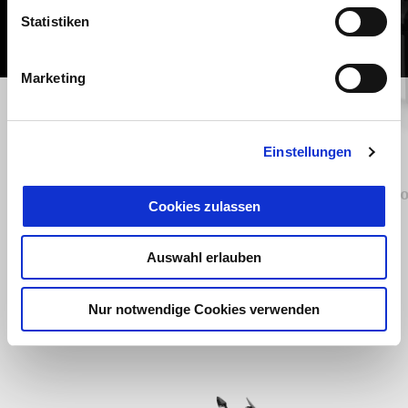
Statistiken
Marketing
zurück
w
Einstellungen
Alarmanlage für alle Modelle
Alu To
Cookies zulassen
der Piaggio Group
Auswahl erlauben
€ 129
Nur notwendige Cookies verwenden
Item
1
of