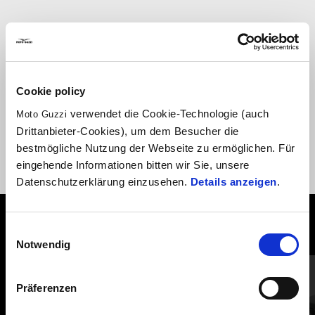
Stoßdämpfer mit hydraulischer Kompressionseinstellung. Es
erhöht die Leistung des Fahrzeugs und bietet eine perfekte
Trimmeinstellung in jeder Situation.
Cookie policy
verwendet die Cookie-Technologie (auch
Moto Guzzi
Drittanbieter-Cookies), um dem Besucher die
bestmögliche Nutzung der Webseite zu ermöglichen. Für
eingehende Informationen bitten wir Sie, unsere
Datenschutzerklärung einzusehen.
Details anzeigen
.
ALLES ANZEIGEN
Einwilligungsauswahl
Notwendig
Item
1
of
6
Präferenzen