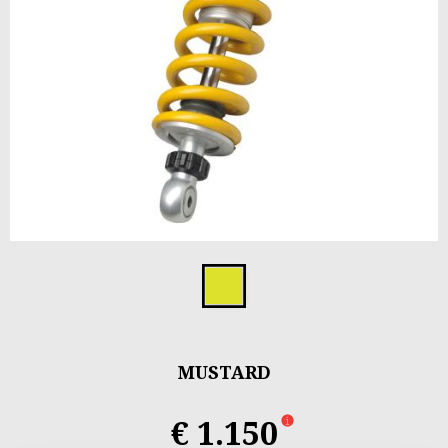
Item
1
Mustard
of
1
MUSTARD
€ 1.150