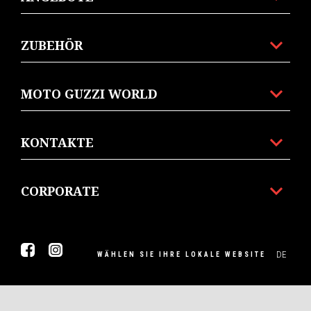
ZUBEHÖR
MOTO GUZZI WORLD
KONTAKTE
CORPORATE
Facebook
Instagram
DE
WÄHLEN SIE IHRE LOKALE WEBSITE
© Piaggio & C spa - Tutti i diritti riservati - P. IVA
01551260506