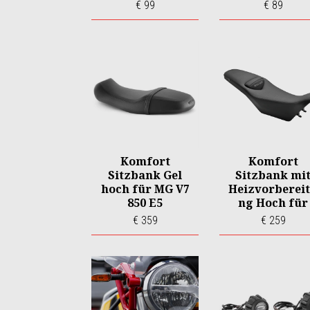
€ 99
€ 89
Komfort
Komfort
Sitzbank Gel
Sitzbank mi
hoch für MG V7
Heizvorberei
850 E5
ng Hoch für
MG V85TT E5
€ 359
€ 259