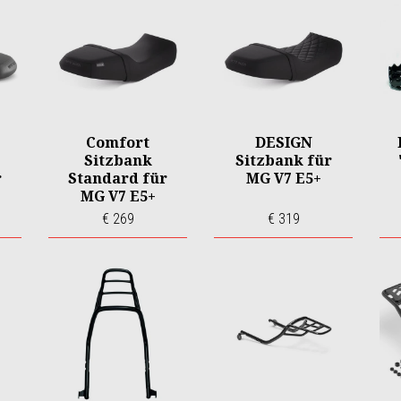
Comfort
DESIGN
Sitzbank
Sitzbank für
r
Standard für
MG V7 E5+
MG V7 E5+
€ 269
€ 319