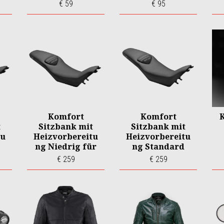
z für MG V85TT
€ 59
€ 95
Komfort
Komfort
t
Sitzbank mit
Sitzbank mit
tu
Heizvorbereitu
Heizvorbereitu
ng Niedrig für
ng Standard
+
MG V85TT E5+
für MG V85TT
€ 259
€ 259
E5+