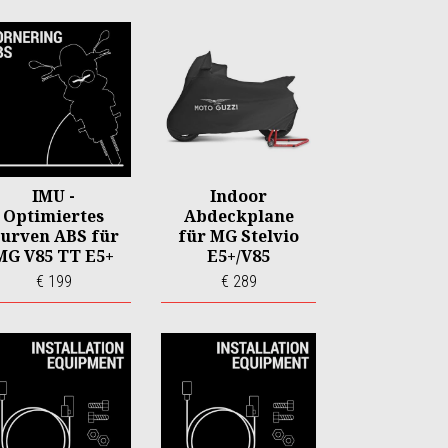
IMU -
Indoor
Optimiertes
Abdeckplane
urven ABS für
für MG Stelvio
MG V85 TT E5+
E5+/V85
€ 199
€ 289