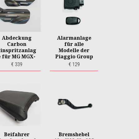
Abdeckung
Alarmanlage
Carbon
für alle
inspritzanlag
Modelle der
e für MG MGX-
Piaggio Group
21/Audace
€ 339
€ 129
Beifahrer
Bremshebel