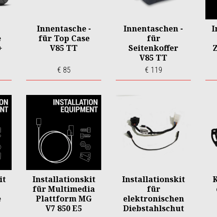
Innentasche -
Innentaschen -
I
e
für Top Case
für
+
V85 TT
Seitenkoffer
V85 TT
€ 85
€ 119
it
Installationskit
Installationskit
für Multimedia
für
e
Plattform MG
elektronischen
V7 850 E5
Diebstahlschut