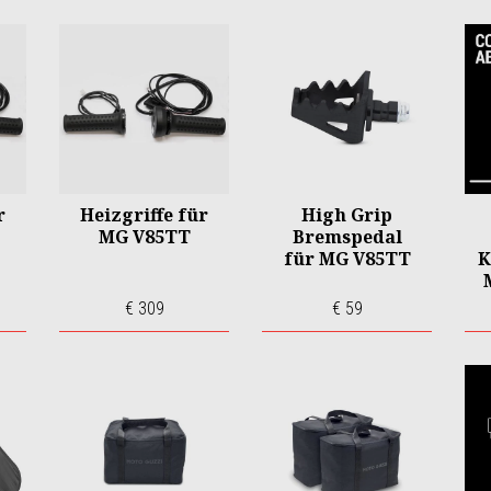
r
Heizgriffe für
High Grip
MG V85TT
Bremspedal
für MG V85TT
K
€ 309
€ 59