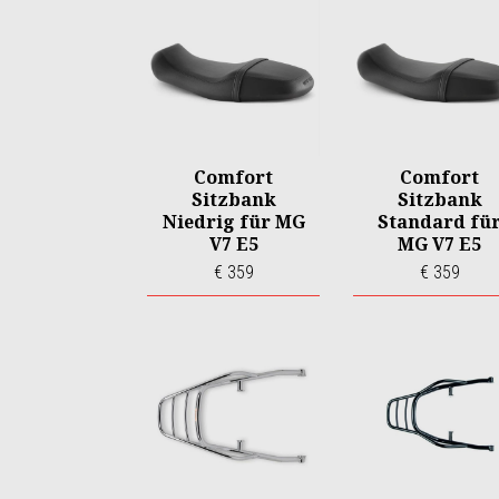
Comfort
Comfort
Sitzbank
Sitzbank
Niedrig für MG
Standard fü
V7 E5
MG V7 E5
€ 359
€ 359