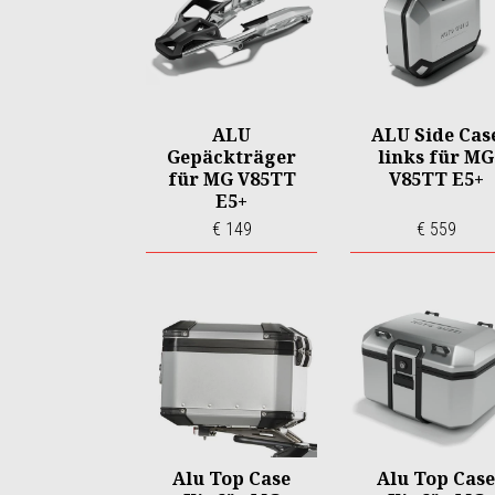
ALU
ALU Side Cas
Gepäckträger
links für MG
für MG V85TT
V85TT E5+
E5+
€ 149
€ 559
Alu Top Case
Alu Top Case