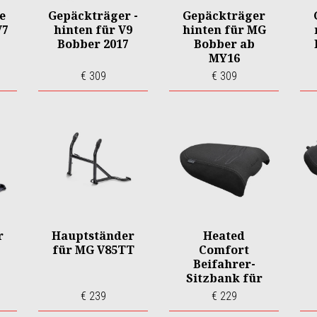
e
Gepäckträger -
Gepäckträger
V7
hinten für V9
hinten für MG
Bobber 2017
Bobber ab
MY16
€ 309
€ 309
r
Hauptständer
Heated
für MG V85TT
Comfort
Beifahrer-
Sitzbank für
MG STELVIO
€ 239
€ 229
E5+