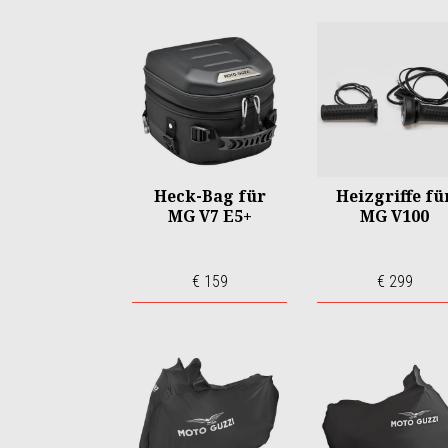
Heck-Bag für
Heizgriffe fü
MG V7 E5+
MG V100
€ 159
€ 299