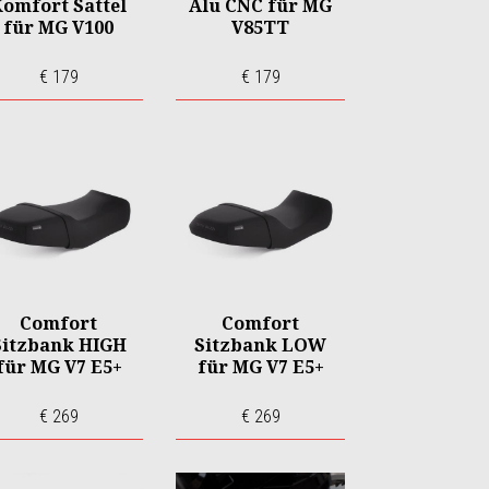
omfort Sattel
Alu CNC für MG
für MG V100
V85TT
€ 179
€ 179
Comfort
Comfort
Sitzbank HIGH
Sitzbank LOW
für MG V7 E5+
für MG V7 E5+
€ 269
€ 269