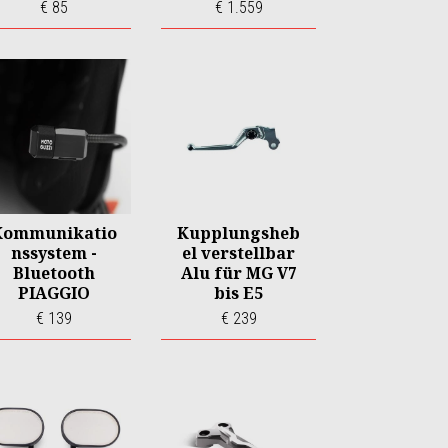
€ 85
€ 1.559
Kommunikatio
Kupplungsheb
nssystem -
el verstellbar
Bluetooth
Alu für MG V7
PIAGGIO
bis E5
€ 139
€ 239