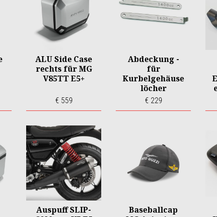
e
ALU Side Case
Abdeckung -
rechts für MG
für
V85TT E5+
Kurbelgehäuse
E
löcher
€ 559
€ 229
Auspuff SLIP-
Baseballcap