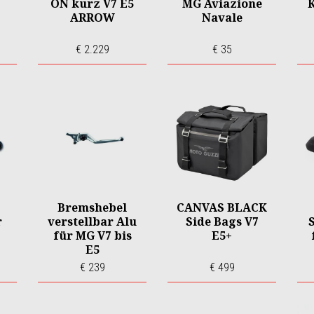
ON kurz V7 E5
MG Aviazione
K
ARROW
Navale
€ 2.229
€ 35
Bremshebel
CANVAS BLACK
r
verstellbar Alu
Side Bags V7
für MG V7 bis
E5+
E5
€ 239
€ 499