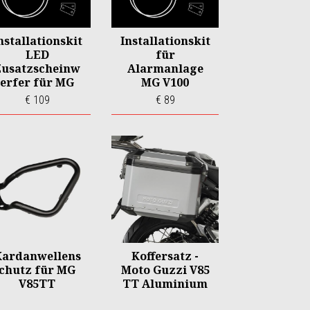
nstallationskit
Installationskit
LED
für
Zusatzscheinw
Alarmanlage
erfer für MG
MG V100
V100
€ 109
€ 89
Kardanwellens
Koffersatz -
chutz für MG
Moto Guzzi V85
V85TT
TT Aluminium