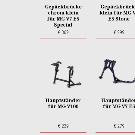
Gepäckbrücke
Gepäckbrück
chrom klein
klein für MG 
für MG V7 E5
E5 Stone
Special
€ 369
€ 299
Hauptständer
Hauptstände
für MG V100
für MG V7 E5
€ 239
€ 279