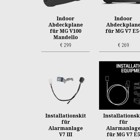
Indoor
Indoor
Abdeckplane
Abdeckplan
für MG V100
für MG V7 E5
Mandello
€ 299
€ 269
Installationskit
Installationsk
für
für
Alarmanlage
Alarmanlag
V7 III
für MG V7 E5