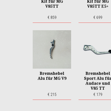
Kit für MG
Kit für MG
V85TT
V85TT E5+
€ 859
€ 699
Bremshebel
Bremshebel
Alu für MG V9
Sport Alu fü
Audace und
V85 TT
€ 215
€ 179