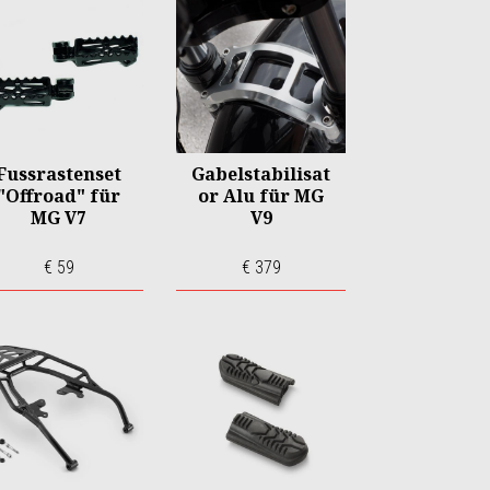
Fussrastenset
Gabelstabilisat
"Offroad" für
or Alu für MG
MG V7
V9
€ 59
€ 379